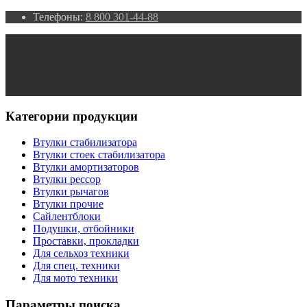
Телефоны:
8 800 301-44-88
Категории продукции
Втулки стабилизатора
Втулки стоек стабилизатора
Втулки амортизаторов
Втулки рессор
Втулки рычагов
Втулки прочие
Сайлентблоки
Подушки, отбойники
Проставки, прокладки
Для сельхоз техники
Для спец. техники
Для мото техники
Параметры поиска