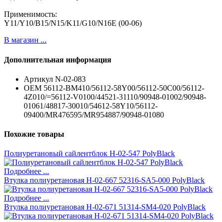
Применимость:
Y11/Y10/B15/N15/K11/G10/N16E (00-06)
В магазин ...
Дополнительная информация
Артикул
N-02-083
ОЕМ
56112-BM410/56112-58Y00/56112-50C00/56112-
4Z010/=56112-V0100/44521-31110/90948-01002/90948-
01061/48817-30010/54612-58Y10/56112-
09400/MR476595/MR954887/90948-01080
Похожие товары
Полиуретановый сайлентблок H-02-547 PolyBlack
Подробнее ...
Втулка полиуретановая H-02-667 52316-SA5-000 PolyBlack
Подробнее ...
Втулка полиуретановая H-02-671 51314-SM4-020 PolyBlack