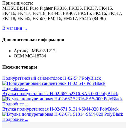
Применимость:
MITSUBISHI Fuso Fighter FK316, FK335, FK337, FK415,
FK416, FK417, FK418, FK445, FK467, FK515, FK516, FK517,
FK518, FK545, FK567, FM516, FM517, FS415 (84-96)
В магазин ...
Дополнительная информация
Артикул
MB-02-1212
ОЕМ
MC418784
Похожие товары
Полиуретановый сайлентблок H-02-547 PolyBlack
Подробнее ...
Втулка полиуретановая H-02-667 52316-SA5-000 PolyBlack
Подробнее ...
Втулка полиуретановая H-02-671 51314-SM4-020 PolyBlack
Подробнее ...