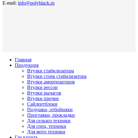
E-mail:
info@polyblack.ru
Главная
Продукция
Втулки стабилизатора
Втулки стоек стабилизатора
Втулки амортизаторов
Втулки рессор
Втулки рычагов
Втулки прочие
Сайлентблоки
Подушки, отбойники
Проставки, прокладки
Для сельхоз техники
Для спец. техники
Для мото техники
Где купить