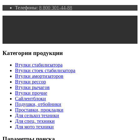
Телефоны:
8 800 301-44-88
Категории продукции
Втулки стабилизатора
Втулки стоек стабилизатора
Втулки амортизаторов
Втулки рессор
Втулки рычагов
Втулки прочие
Сайлентблоки
Подушки, отбойники
Проставки, прокладки
Для сельхоз техники
Для спец. техники
Для мото техники
Параметры поиска