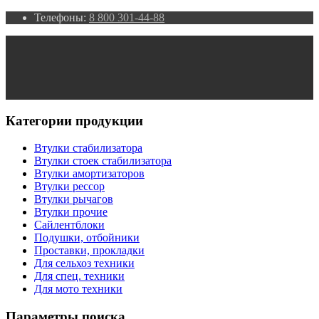
Телефоны:
8 800 301-44-88
Категории продукции
Втулки стабилизатора
Втулки стоек стабилизатора
Втулки амортизаторов
Втулки рессор
Втулки рычагов
Втулки прочие
Сайлентблоки
Подушки, отбойники
Проставки, прокладки
Для сельхоз техники
Для спец. техники
Для мото техники
Параметры поиска