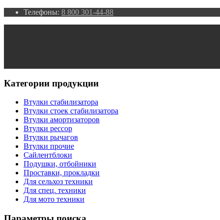
Телефоны:
8 800 301-44-88
Категории продукции
Втулки стабилизатора
Втулки стоек стабилизатора
Втулки амортизаторов
Втулки рессор
Втулки рычагов
Втулки прочие
Сайлентблоки
Подушки, отбойники
Проставки, прокладки
Для сельхоз техники
Для спец. техники
Для мото техники
Параметры поиска