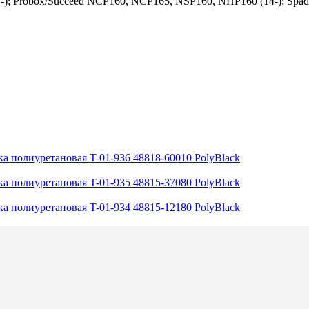
; Probox/Succeed NCP160, NCP165, NSP160, NHP160 (14-); Spade