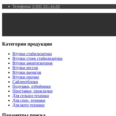
Телефоны:
8 800 301-44-88
Категории продукции
Втулки стабилизатора
Втулки стоек стабилизатора
Втулки амортизаторов
Втулки рессор
Втулки рычагов
Втулки прочие
Сайлентблоки
Подушки, отбойники
Проставки, прокладки
Для сельхоз техники
Для спец. техники
Для мото техники
Параметры поиска