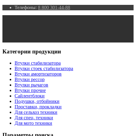
Телефоны:
8 800 301-44-88
Категории продукции
Втулки стабилизатора
Втулки стоек стабилизатора
Втулки амортизаторов
Втулки рессор
Втулки рычагов
Втулки прочие
Сайлентблоки
Подушки, отбойники
Проставки, прокладки
Для сельхоз техники
Для спец. техники
Для мото техники
Параметры поиска