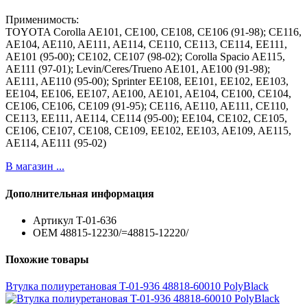
Применимость:
TOYOTA Corolla AE101, CE100, CE108, CE106 (91-98); CE116,
AE104, AE110, AE111, AE114, CE110, CE113, CE114, EE111,
AE101 (95-00); CE102, CE107 (98-02); Corolla Spacio AE115,
AE111 (97-01); Levin/Ceres/Trueno AE101, AE100 (91-98);
AE111, AE110 (95-00); Sprinter EE108, EE101, EE102, EE103,
EE104, EE106, EE107, AE100, AE101, AE104, CE100, CE104,
CE106, CE106, CE109 (91-95); CE116, AE110, AE111, CE110,
CE113, EE111, AE114, CE114 (95-00); EE104, CE102, CE105,
CE106, CE107, CE108, CE109, EE102, EE103, AE109, AE115,
AE114, AE111 (95-02)
В магазин ...
Дополнительная информация
Артикул
T-01-636
ОЕМ
48815-12230/=48815-12220/
Похожие товары
Втулка полиуретановая T-01-936 48818-60010 PolyBlack