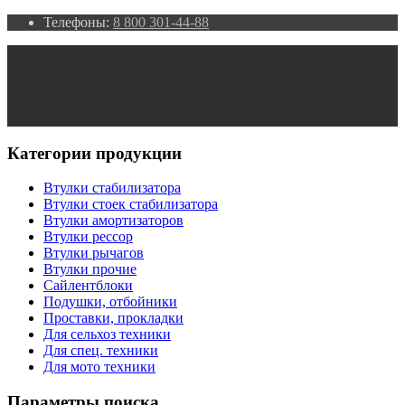
Телефоны:
8 800 301-44-88
Категории продукции
Втулки стабилизатора
Втулки стоек стабилизатора
Втулки амортизаторов
Втулки рессор
Втулки рычагов
Втулки прочие
Сайлентблоки
Подушки, отбойники
Проставки, прокладки
Для сельхоз техники
Для спец. техники
Для мото техники
Параметры поиска