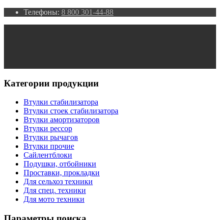
Телефоны:
8 800 301-44-88
Категории продукции
Втулки стабилизатора
Втулки стоек стабилизатора
Втулки амортизаторов
Втулки рессор
Втулки рычагов
Втулки прочие
Сайлентблоки
Подушки, отбойники
Проставки, прокладки
Для сельхоз техники
Для спец. техники
Для мото техники
Параметры поиска