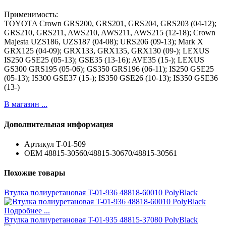
Применимость:
TOYOTA Crown GRS200, GRS201, GRS204, GRS203 (04-12);
GRS210, GRS211, AWS210, AWS211, AWS215 (12-18); Crown
Majesta UZS186, UZS187 (04-08); URS206 (09-13); Mark X
GRX125 (04-09); GRX133, GRX135, GRX130 (09-); LEXUS
IS250 GSE25 (05-13); GSE35 (13-16); AVE35 (15-); LEXUS
GS300 GRS195 (05-06); GS350 GRS196 (06-11); IS250 GSE25
(05-13); IS300 GSE37 (15-); IS350 GSE26 (10-13); IS350 GSE36
(13-)
В магазин ...
Дополнительная информация
Артикул
T-01-509
ОЕМ
48815-30560/48815-30670/48815-30561
Похожие товары
Втулка полиуретановая T-01-936 48818-60010 PolyBlack
Подробнее ...
Втулка полиуретановая T-01-935 48815-37080 PolyBlack