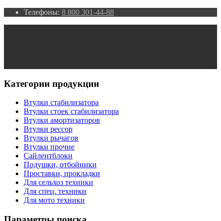
Телефоны:
8 800 301-44-88
Категории продукции
Втулки стабилизатора
Втулки стоек стабилизатора
Втулки амортизаторов
Втулки рессор
Втулки рычагов
Втулки прочие
Сайлентблоки
Подушки, отбойники
Проставки, прокладки
Для сельхоз техники
Для спец. техники
Для мото техники
Параметры поиска