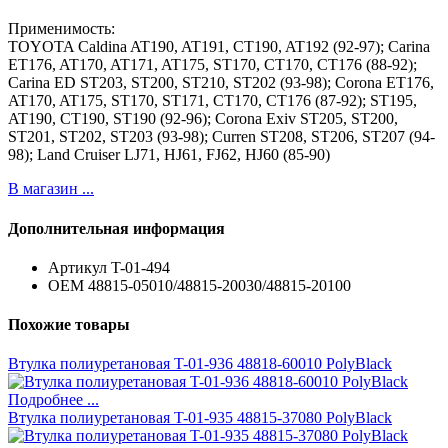
Применимость:
TOYOTA Caldina AT190, AT191, CT190, AT192 (92-97); Carina
ET176, AT170, AT171, AT175, ST170, CT170, CT176 (88-92);
Carina ED ST203, ST200, ST210, ST202 (93-98); Corona ET176,
AT170, AT175, ST170, ST171, CT170, CT176 (87-92); ST195,
AT190, CT190, ST190 (92-96); Corona Exiv ST205, ST200,
ST201, ST202, ST203 (93-98); Curren ST208, ST206, ST207 (94-
98); Land Cruiser LJ71, HJ61, FJ62, HJ60 (85-90)
В магазин ...
Дополнительная информация
Артикул
T-01-494
ОЕМ
48815-05010/48815-20030/48815-20100
Похожие товары
Втулка полиуретановая T-01-936 48818-60010 PolyBlack
Подробнее ...
Втулка полиуретановая T-01-935 48815-37080 PolyBlack