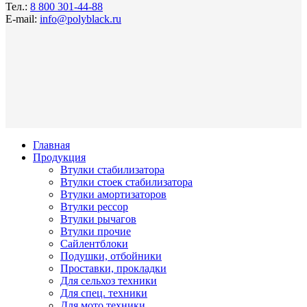
Тел.:
8 800 301-44-88
E-mail:
info@polyblack.ru
Главная
Продукция
Втулки стабилизатора
Втулки стоек стабилизатора
Втулки амортизаторов
Втулки рессор
Втулки рычагов
Втулки прочие
Сайлентблоки
Подушки, отбойники
Проставки, прокладки
Для сельхоз техники
Для спец. техники
Для мото техники