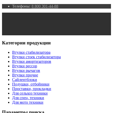
Телефоны:
8 800 301-44-88
Категории продукции
Втулки стабилизатора
Втулки стоек стабилизатора
Втулки амортизаторов
Втулки рессор
Втулки рычагов
Втулки прочие
Сайлентблоки
Подушки, отбойники
Проставки, прокладки
Для сельхоз техники
Для спец. техники
Для мото техники
Параметры поиска