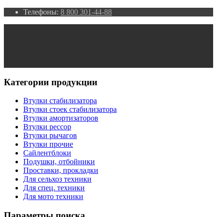
Телефоны:
8 800 301-44-88
Категории продукции
Втулки стабилизатора
Втулки стоек стабилизатора
Втулки амортизаторов
Втулки рессор
Втулки рычагов
Втулки прочие
Сайлентблоки
Подушки, отбойники
Проставки, прокладки
Для сельхоз техники
Для спец. техники
Для мото техники
Параметры поиска