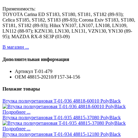
Применимость:
TOYOTA Carina ED ST183, ST180, ST181, ST182 (89-93);
Celica ST185, ST182, ST183 (89-93); Corona Exiv ST183, ST180,
ST181, ST182 (89-93); Hilux YN107, LN107, LN108, LN109,
LN112 (88-97); KZN130, LN130, LN131, VZN130, YN130 (89-
95); MAZDA RX-8 SE3P (03-09)
В магазин ...
Дополнительная информация
Артикул
T-01-479
ОЕМ
48815-20210/F157-34-156
Похожие товары
Втулка полиуретановая T-01-936 48818-60010 PolyBlack
Подробнее ...
Втулка полиуретановая T-01-935 48815-37080 PolyBlack
Подробнее ...
Втулка полиуретановая T-01-934 48815-12180 PolyBlack