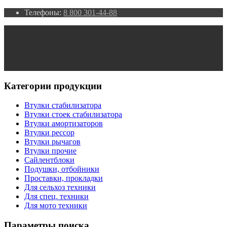
Телефоны:
8 800 301-44-88
Категории продукции
Втулки стабилизатора
Втулки стоек стабилизатора
Втулки амортизаторов
Втулки рессор
Втулки рычагов
Втулки прочие
Сайлентблоки
Подушки, отбойники
Проставки, прокладки
Для сельхоз техники
Для спец. техники
Для мото техники
Параметры поиска