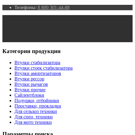
Телефоны:
8 800 301-44-88
Категории продукции
Втулки стабилизатора
Втулки стоек стабилизатора
Втулки амортизаторов
Втулки рессор
Втулки рычагов
Втулки прочие
Сайлентблоки
Подушки, отбойники
Проставки, прокладки
Для сельхоз техники
Для спец. техники
Для мото техники
Параметры поиска