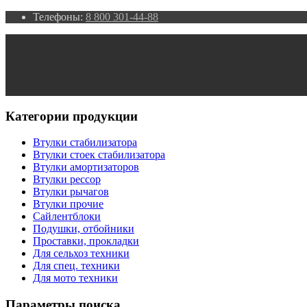
Телефоны:
8 800 301-44-88
Категории продукции
Втулки стабилизатора
Втулки стоек стабилизатора
Втулки амортизаторов
Втулки рессор
Втулки рычагов
Втулки прочие
Сайлентблоки
Подушки, отбойники
Проставки, прокладки
Для сельхоз техники
Для спец. техники
Для мото техники
Параметры поиска