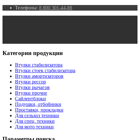
Телефоны:
8 800 301-44-88
Категории продукции
Втулки стабилизатора
Втулки стоек стабилизатора
Втулки амортизаторов
Втулки рессор
Втулки рычагов
Втулки прочие
Сайлентблоки
Подушки, отбойники
Проставки, прокладки
Для сельхоз техники
Для спец. техники
Для мото техники
Параметры поиска