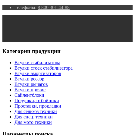
Телефоны:
8 800 301-44-88
Категории продукции
Втулки стабилизатора
Втулки стоек стабилизатора
Втулки амортизаторов
Втулки рессор
Втулки рычагов
Втулки прочие
Сайлентблоки
Подушки, отбойники
Проставки, прокладки
Для сельхоз техники
Для спец. техники
Для мото техники
Параметры поиска