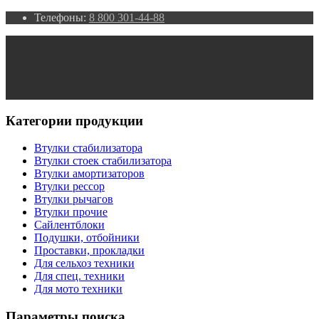
Телефоны:
8 800 301-44-88
Категории продукции
Втулки стабилизатора
Втулки стоек стабилизатора
Втулки амортизаторов
Втулки рессор
Втулки рычагов
Втулки прочие
Сайлентблоки
Подушки, отбойники
Проставки, прокладки
Для сельхоз техники
Для спец. техники
Для мото техники
Параметры поиска