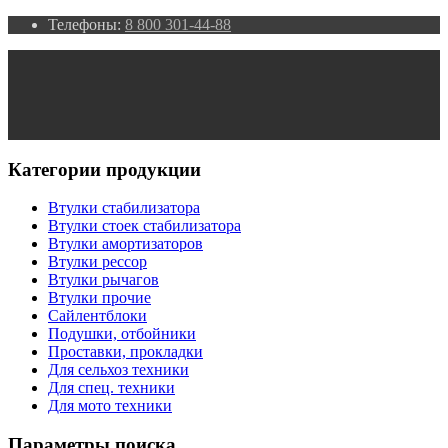
Телефоны:
8 800 301-44-88
Категории продукции
Втулки стабилизатора
Втулки стоек стабилизатора
Втулки амортизаторов
Втулки рессор
Втулки рычагов
Втулки прочие
Сайлентблоки
Подушки, отбойники
Проставки, прокладки
Для сельхоз техники
Для спец. техники
Для мото техники
Параметры поиска