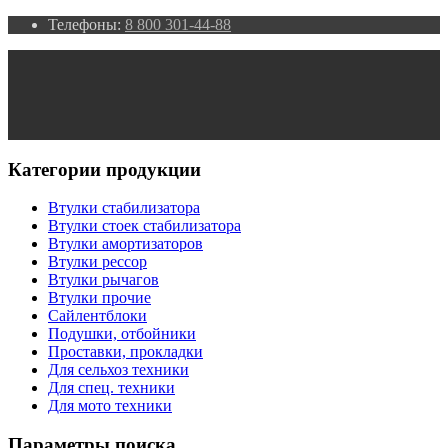
Телефоны:
8 800 301-44-88
Категории продукции
Втулки стабилизатора
Втулки стоек стабилизатора
Втулки амортизаторов
Втулки рессор
Втулки рычагов
Втулки прочие
Сайлентблоки
Подушки, отбойники
Проставки, прокладки
Для сельхоз техники
Для спец. техники
Для мото техники
Параметры поиска