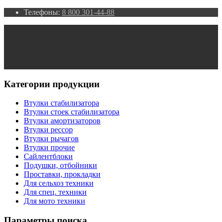
Телефоны:
8 800 301-44-88
Категории продукции
Втулки стабилизатора
Втулки стоек стабилизатора
Втулки амортизаторов
Втулки рессор
Втулки рычагов
Втулки прочие
Сайлентблоки
Подушки, отбойники
Проставки, прокладки
Для сельхоз техники
Для спец. техники
Для мото техники
Параметры поиска