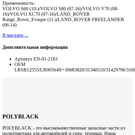
Применимость:
VOLVO S60 (10-)/VOLVO S80 (07-16)/VOLVO V70 (08-
16)/VOLVO XC70 (07-16)/LAND_ROVER
Range_Rover_Evoque (11-)/LAND_ROVER FREELANDER
(06-14)
В магазин ...
Дополнительная информация
Артикул
EN-01-2183
ОЕМ
LRSB12555/LR005649/=30683820/31340510/31429796/316
POLYBLACK
POLYBLACK - это высококачественные запасные части из
полиуриетана для автомобилей и спец. техники. Наша