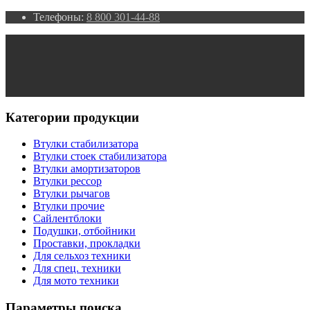
Телефоны:
8 800 301-44-88
Категории продукции
Втулки стабилизатора
Втулки стоек стабилизатора
Втулки амортизаторов
Втулки рессор
Втулки рычагов
Втулки прочие
Сайлентблоки
Подушки, отбойники
Проставки, прокладки
Для сельхоз техники
Для спец. техники
Для мото техники
Параметры поиска