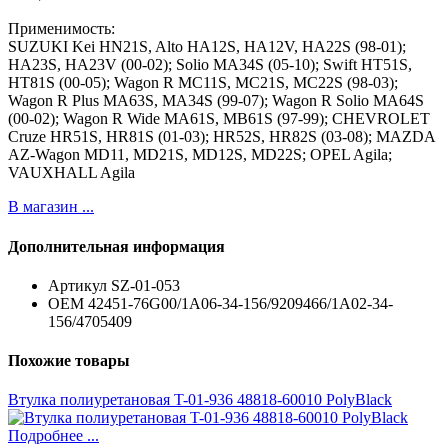
Применимость:
SUZUKI Kei HN21S, Alto HA12S, HA12V, HA22S (98-01);
HA23S, HA23V (00-02); Solio MA34S (05-10); Swift HT51S,
HT81S (00-05); Wagon R MC11S, MC21S, MC22S (98-03);
Wagon R Plus MA63S, MA34S (99-07); Wagon R Solio MA64S
(00-02); Wagon R Wide MA61S, MB61S (97-99); CHEVROLET
Cruze HR51S, HR81S (01-03); HR52S, HR82S (03-08); MAZDA
AZ-Wagon MD11, MD21S, MD12S, MD22S; OPEL Agila;
VAUXHALL Agila
В магазин ...
Дополнительная информация
Артикул
SZ-01-053
ОЕМ
42451-76G00/1A06-34-156/9209466/1A02-34-
156/4705409
Похожие товары
Втулка полиуретановая T-01-936 48818-60010 PolyBlack
Подробнее ...