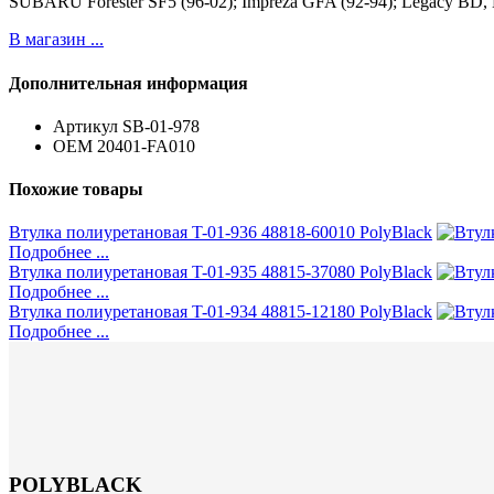
SUBARU Forester SF5 (96-02); Impreza GFA (92-94); Legacy BD
В магазин ...
Дополнительная информация
Артикул
SB-01-978
ОЕМ
20401-FA010
Похожие товары
Втулка полиуретановая T-01-936 48818-60010 PolyBlack
Подробнее ...
Втулка полиуретановая T-01-935 48815-37080 PolyBlack
Подробнее ...
Втулка полиуретановая T-01-934 48815-12180 PolyBlack
Подробнее ...
POLYBLACK