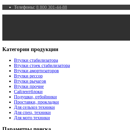
Телефоны:
8 800 301-44-88
Категории продукции
Втулки стабилизатора
Втулки стоек стабилизатора
Втулки амортизаторов
Втулки рессор
Втулки рычагов
Втулки прочие
Сайлентблоки
Подушки, отбойники
Проставки, прокладки
Для сельхоз техники
Для спец. техники
Для мото техники
Параметры поиска