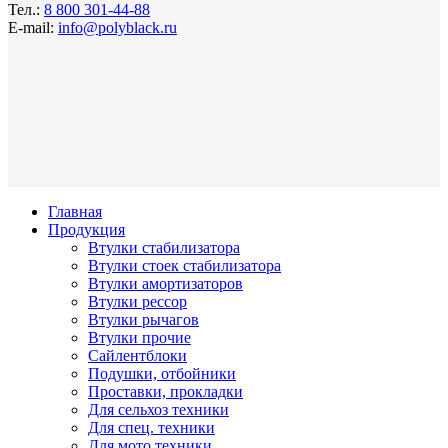
Тел.:
8 800 301-44-88
E-mail:
info@polyblack.ru
Главная
Продукция
Втулки стабилизатора
Втулки стоек стабилизатора
Втулки амортизаторов
Втулки рессор
Втулки рычагов
Втулки прочие
Сайлентблоки
Подушки, отбойники
Проставки, прокладки
Для сельхоз техники
Для спец. техники
Для мото техники