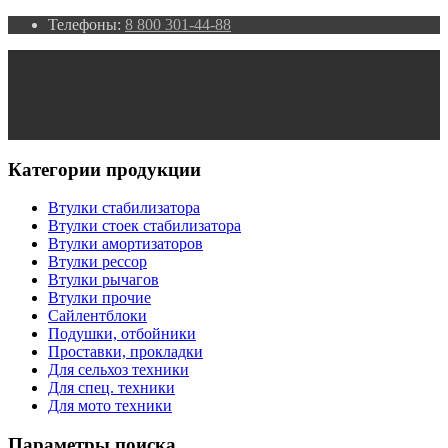
Телефоны:
8 800 301-44-88
Категории продукции
Втулки стабилизатора
Втулки стоек стабилизатора
Втулки амортизаторов
Втулки рессор
Втулки рычагов
Втулки прочие
Сайлентблоки
Подушки, отбойники
Проставки, прокладки
Для сельхоз техники
Для спец. техники
Для мото техники
Параметры поиска