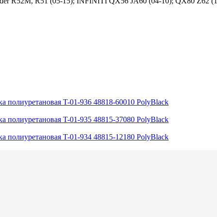
inder R52M, R51 (05-15); INFINITI QX56 JA60 (04-10); QX80 Z62 (1