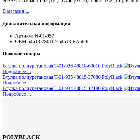
NISSAN Armada Y62 (16-); TA60 (03-16); Patrol Y62 (10-); Pathf
В магазин ...
Дополнительная информация
Артикул
N-01-957
ОЕМ
54613-7S016/=54613-EA500/
Похожие товары
Втулка полиуретановая T-01-936 48818-60010 PolyBlack
Подробнее ...
Втулка полиуретановая T-01-935 48815-37080 PolyBlack
Подробнее ...
Втулка полиуретановая T-01-934 48815-12180 PolyBlack
Подробнее ...
POLYBLACK