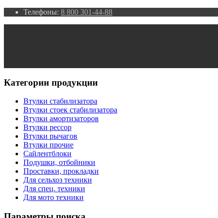
Телефоны:
8 800 301-44-88
Категории продукции
Втулки стабилизатора
Втулки стоек стабилизатора
Втулки амортизаторов
Втулки рессор
Втулки рычагов
Втулки прочие
Сайлентблоки
Подушки, отбойники
Проставки, прокладки
Для сельхоз техники
Для спец. техники
Для мото техники
Параметры поиска