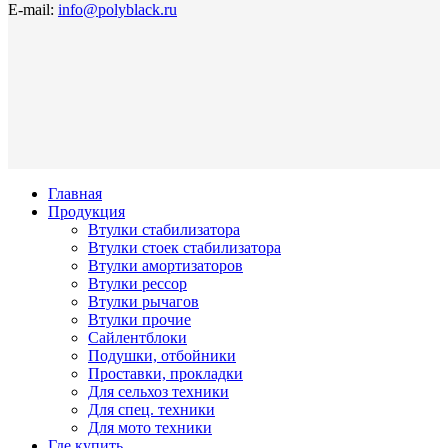
E-mail:
info@polyblack.ru
Главная
Продукция
Втулки стабилизатора
Втулки стоек стабилизатора
Втулки амортизаторов
Втулки рессор
Втулки рычагов
Втулки прочие
Сайлентблоки
Подушки, отбойники
Проставки, прокладки
Для сельхоз техники
Для спец. техники
Для мото техники
Где купить