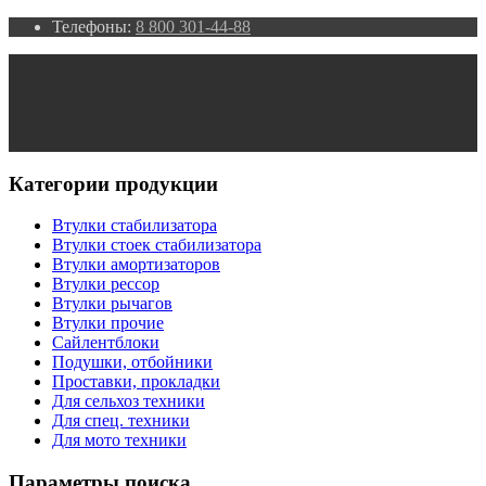
Телефоны:
8 800 301-44-88
Категории продукции
Втулки стабилизатора
Втулки стоек стабилизатора
Втулки амортизаторов
Втулки рессор
Втулки рычагов
Втулки прочие
Сайлентблоки
Подушки, отбойники
Проставки, прокладки
Для сельхоз техники
Для спец. техники
Для мото техники
Параметры поиска