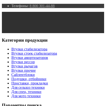
Телефоны:
8 800 301-44-88
Категории продукции
Втулки стабилизатора
Втулки стоек стабилизатора
Втулки амортизаторов
Втулки рессор
Втулки рычагов
Втулки прочие
Сайлентблоки
Подушки, отбойники
Проставки, прокладки
Для сельхоз техники
Для спец. техники
Для мото техники
Параметры поиска