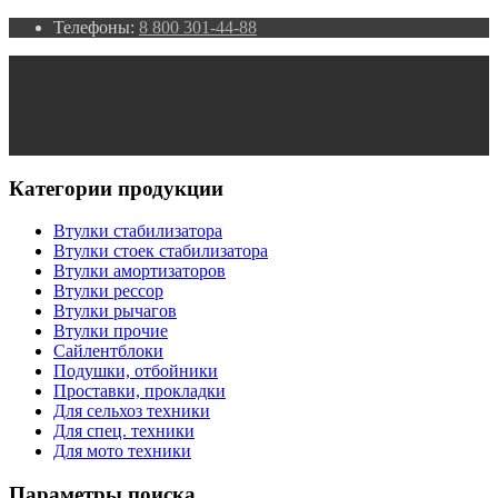
Телефоны:
8 800 301-44-88
Категории продукции
Втулки стабилизатора
Втулки стоек стабилизатора
Втулки амортизаторов
Втулки рессор
Втулки рычагов
Втулки прочие
Сайлентблоки
Подушки, отбойники
Проставки, прокладки
Для сельхоз техники
Для спец. техники
Для мото техники
Параметры поиска