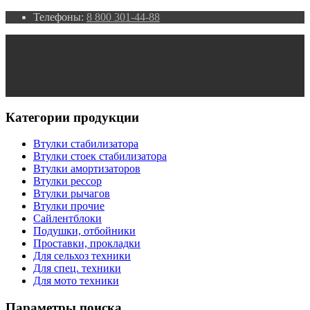
Телефоны:
8 800 301-44-88
Категории продукции
Втулки стабилизатора
Втулки стоек стабилизатора
Втулки амортизаторов
Втулки рессор
Втулки рычагов
Втулки прочие
Сайлентблоки
Подушки, отбойники
Проставки, прокладки
Для сельхоз техники
Для спец. техники
Для мото техники
Параметры поиска