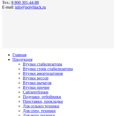
Тел.:
8 800 301-44-88
E-mail:
info@polyblack.ru
Главная
Продукция
Втулки стабилизатора
Втулки стоек стабилизатора
Втулки амортизаторов
Втулки рессор
Втулки рычагов
Втулки прочие
Сайлентблоки
Подушки, отбойники
Проставки, прокладки
Для сельхоз техники
Для спец. техники
Для мото техники