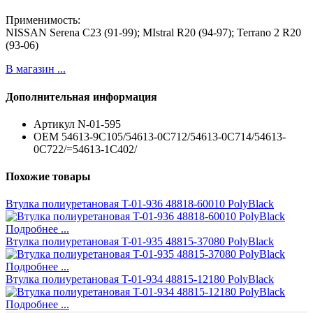
Применимость:
NISSAN Serena C23 (91-99); MIstral R20 (94-97); Terrano 2 R20
(93-06)
В магазин ...
Дополнительная информация
Артикул
N-01-595
ОЕМ
54613-9C105/54613-0C712/54613-0C714/54613-
0C722/=54613-1C402/
Похожие товары
Втулка полиуретановая T-01-936 48818-60010 PolyBlack
Подробнее ...
Втулка полиуретановая T-01-935 48815-37080 PolyBlack
Подробнее ...
Втулка полиуретановая T-01-934 48815-12180 PolyBlack
Подробнее ...