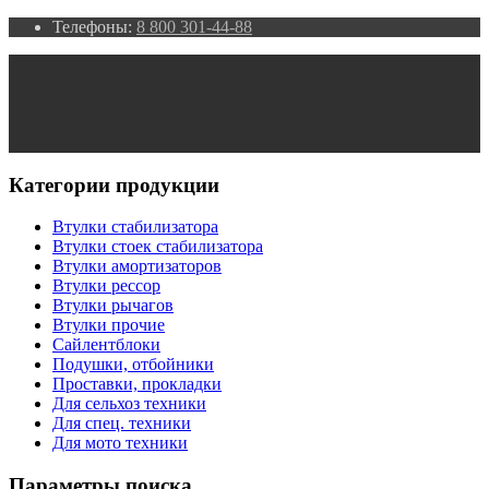
Телефоны:
8 800 301-44-88
Категории продукции
Втулки стабилизатора
Втулки стоек стабилизатора
Втулки амортизаторов
Втулки рессор
Втулки рычагов
Втулки прочие
Сайлентблоки
Подушки, отбойники
Проставки, прокладки
Для сельхоз техники
Для спец. техники
Для мото техники
Параметры поиска