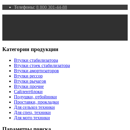
Телефоны:
8 800 301-44-88
Категории продукции
Втулки стабилизатора
Втулки стоек стабилизатора
Втулки амортизаторов
Втулки рессор
Втулки рычагов
Втулки прочие
Сайлентблоки
Подушки, отбойники
Проставки, прокладки
Для сельхоз техники
Для спец. техники
Для мото техники
Параметры поиска