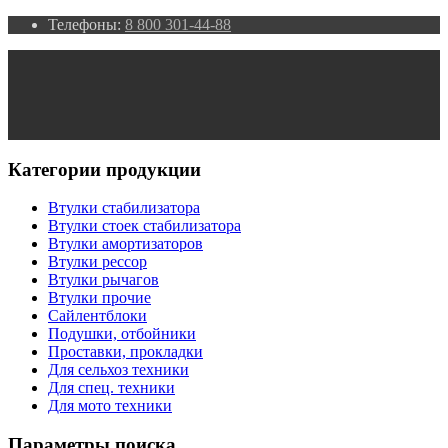
Телефоны:
8 800 301-44-88
Категории продукции
Втулки стабилизатора
Втулки стоек стабилизатора
Втулки амортизаторов
Втулки рессор
Втулки рычагов
Втулки прочие
Сайлентблоки
Подушки, отбойники
Проставки, прокладки
Для сельхоз техники
Для спец. техники
Для мото техники
Параметры поиска