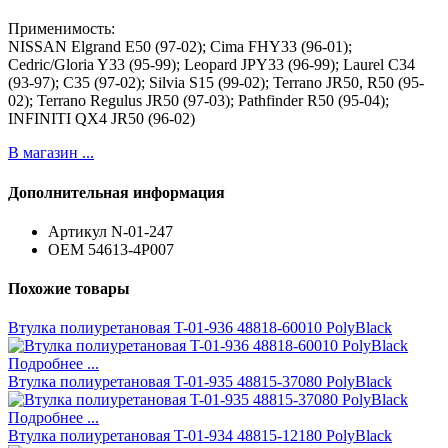
Применимость:
NISSAN Elgrand E50 (97-02); Cima FHY33 (96-01);
Cedric/Gloria Y33 (95-99); Leopard JPY33 (96-99); Laurel C34
(93-97); C35 (97-02); Silvia S15 (99-02); Terrano JR50, R50 (95-
02); Terrano Regulus JR50 (97-03); Pathfinder R50 (95-04);
INFINITI QX4 JR50 (96-02)
В магазин ...
Дополнительная информация
Артикул
N-01-247
ОЕМ
54613-4P007
Похожие товары
Втулка полиуретановая T-01-936 48818-60010 PolyBlack
Подробнее ...
Втулка полиуретановая T-01-935 48815-37080 PolyBlack
Подробнее ...
Втулка полиуретановая T-01-934 48815-12180 PolyBlack