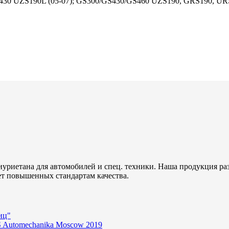
30 UZS190L (05-07); GS300/GS430/GS460 UZS190, GRS190, URS
уриетана для автомобилей и спец. техники. Наша продукция ра
ет повышенных стандартам качества.
иц"
 Automechanika Moscow 2019