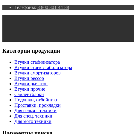
Телефоны:
8 800 301-44-88
Категории продукции
Втулки стабилизатора
Втулки стоек стабилизатора
Втулки амортизаторов
Втулки рессор
Втулки рычагов
Втулки прочие
Сайлентблоки
Подушки, отбойники
Проставки, прокладки
Для сельхоз техники
Для спец. техники
Для мото техники
Параметры поиска