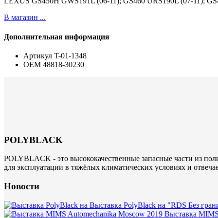
LEXUS GS450H GWS191L (06-11); GS460 URS190L (07-11); GS4
В магазин ...
Дополнительная информация
Артикул
T-01-1348
ОЕМ
48818-30230
POLYBLACK
POLYBLACK - это высококачественные запасные части из поли
для эксплуатации в тяжёлых климатических условиях и отвеча
Новости
Выставка PolyBlack на "RDS Без гран
Выставка MIMS