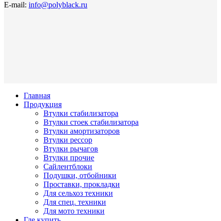
E-mail:
info@polyblack.ru
Главная
Продукция
Втулки стабилизатора
Втулки стоек стабилизатора
Втулки амортизаторов
Втулки рессор
Втулки рычагов
Втулки прочие
Сайлентблоки
Подушки, отбойники
Проставки, прокладки
Для сельхоз техники
Для спец. техники
Для мото техники
Где купить