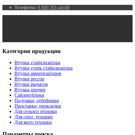
Телефоны:
8 800 301-44-88
Категории продукции
Втулки стабилизатора
Втулки стоек стабилизатора
Втулки амортизаторов
Втулки рессор
Втулки рычагов
Втулки прочие
Сайлентблоки
Подушки, отбойники
Проставки, прокладки
Для сельхоз техники
Для спец. техники
Для мото техники
Параметры поиска