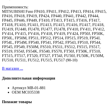
Применимость:
MITSUBISHI Fuso FP410, FP411, FP412, FP413, FP414, FP415,
FP416, FP418, FP419, FP424, FP440, FP441, FP442, FP444,
FP445, FP446, FP449, FT410, FT413, FT415, FT416, FT417,
FT418, FU410, FU411, FU413, FU415, FU416, FU417, FU418,
FU419, FU440, FU470, FU477, FU478, FV410, FV411, FV412,
FV414, FV415, FV416, FV418, FV419, FV424, FP50J, FP50K,
FP50L, FP50M, FP511, FP512, FP514, FP515, FP519, FP54J,
FP54L, FP54M, FP540, FP541, FP542, FP543, FP510, FP544,
FP545, FP549, FS50M, FS510, FS511, FS512, FS515, FS517,
FS519, FS54J, FS54K, FS540, FS570, FT50J, FT50K, FT510,
FT515, FT517, FT520, FT527, FT54J, FU50J, FU50K, FU50M,
FU510, FU511, FU512, FU515, FU517 (90-10)
В магазин ...
Дополнительная информация
Артикул
MB-01-881
ОЕМ
MC035338
Похожие товары