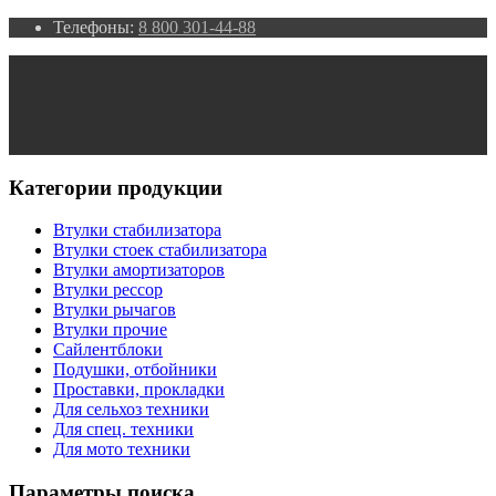
Телефоны:
8 800 301-44-88
Категории продукции
Втулки стабилизатора
Втулки стоек стабилизатора
Втулки амортизаторов
Втулки рессор
Втулки рычагов
Втулки прочие
Сайлентблоки
Подушки, отбойники
Проставки, прокладки
Для сельхоз техники
Для спец. техники
Для мото техники
Параметры поиска