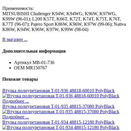
Применимость:
MITSUBISHI Challenger K94W, K94WG, K96W, K97WG,
K99W (96-01); L200 K57T, K66T, K72T, K74T, K75T, K76T,
K77T (96-07); Pajero Sport K86W, K96W, K97W (99-06); Nativa
K86W, K94W, K96W, K97W, K99W (98-04)
В магазин ...
Дополнительная информация
Артикул
MB-01-736
ОЕМ
MR150767
Похожие товары
Втулка полиуретановая T-01-936 48818-60010 PolyBlack
Подробнее ...
Втулка полиуретановая T-01-935 48815-37080 PolyBlack
Подробнее ...
Втулка полиуретановая T-01-934 48815-12180 PolyBlack