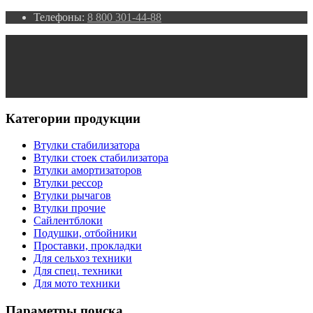
Телефоны:
8 800 301-44-88
Категории продукции
Втулки стабилизатора
Втулки стоек стабилизатора
Втулки амортизаторов
Втулки рессор
Втулки рычагов
Втулки прочие
Сайлентблоки
Подушки, отбойники
Проставки, прокладки
Для сельхоз техники
Для спец. техники
Для мото техники
Параметры поиска