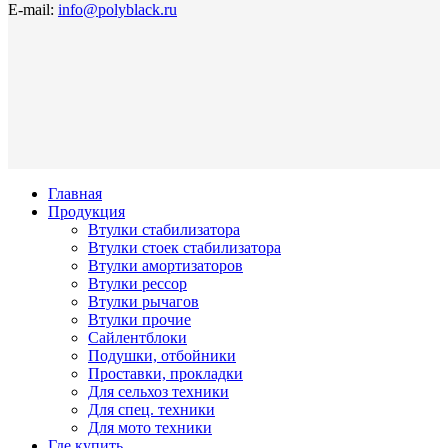
E-mail:
info@polyblack.ru
Главная
Продукция
Втулки стабилизатора
Втулки стоек стабилизатора
Втулки амортизаторов
Втулки рессор
Втулки рычагов
Втулки прочие
Сайлентблоки
Подушки, отбойники
Проставки, прокладки
Для сельхоз техники
Для спец. техники
Для мото техники
Где купить