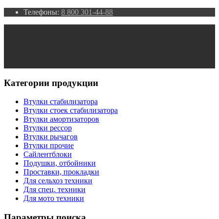
Телефоны:
8 800 301-44-88
Категории продукции
Втулки стабилизатора
Втулки стоек стабилизатора
Втулки амортизаторов
Втулки рессор
Втулки рычагов
Втулки прочие
Сайлентблоки
Подушки, отбойники
Проставки, прокладки
Для сельхоз техники
Для спец. техники
Для мото техники
Параметры поиска