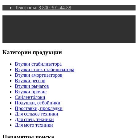
Телефоны:
8 800 301-44-88
Категории продукции
Втулки стабилизатора
Втулки стоек стабилизатора
Втулки амортизаторов
Втулки рессор
Втулки рычагов
Втулки прочие
Сайлентблоки
Подушки, отбойники
Проставки, прокладки
Для сельхоз техники
Для спец. техники
Для мото техники
Параметры поиска