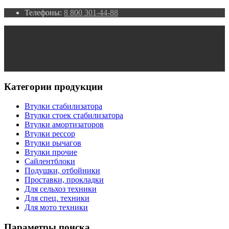
Телефоны:
8 800 301-44-88
Категории продукции
Втулки стабилизатора
Втулки стоек стабилизатора
Втулки амортизаторов
Втулки рессор
Втулки рычагов
Втулки прочие
Сайлентблоки
Подушки, отбойники
Проставки, прокладки
Для сельхоз техники
Для спец. техники
Для мото техники
Параметры поиска