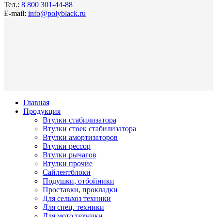
Тел.:
8 800 301-44-88
E-mail:
info@polyblack.ru
Главная
Продукция
Втулки стабилизатора
Втулки стоек стабилизатора
Втулки амортизаторов
Втулки рессор
Втулки рычагов
Втулки прочие
Сайлентблоки
Подушки, отбойники
Проставки, прокладки
Для сельхоз техники
Для спец. техники
Для мото техники