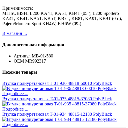
Применимость:
MITSUBISHI L200 KA4T, KA5T, KB4T (05-); L200 Sportero
KA4T, KB4T, KA5T, KB5T, KB7T, KB8T, KA9T, KB9T (05-);
Pajero/Montero Sport KH4W, KH6W (09-)
В магазин ...
Дополнительная информация
Артикул
MB-01-580
ОЕМ
MR992317
Похожие товары
Втулка полиуретановая T-01-936 48818-60010 PolyBlack
Подробнее ...
Втулка полиуретановая T-01-935 48815-37080 PolyBlack
Подробнее ...
Втулка полиуретановая T-01-934 48815-12180 PolyBlack
Подробнее ...