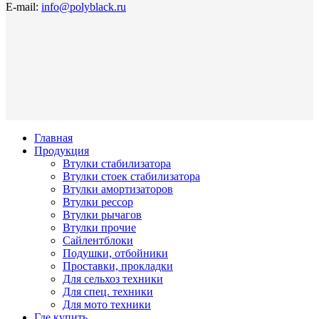
E-mail:
info@polyblack.ru
Главная
Продукция
Втулки стабилизатора
Втулки стоек стабилизатора
Втулки амортизаторов
Втулки рессор
Втулки рычагов
Втулки прочие
Сайлентблоки
Подушки, отбойники
Проставки, прокладки
Для сельхоз техники
Для спец. техники
Для мото техники
Где купить