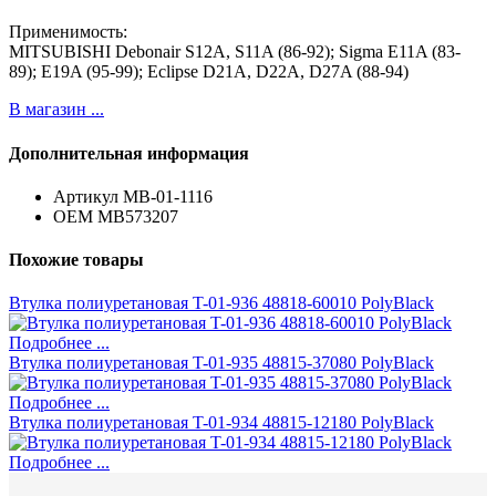
Применимость:
MITSUBISHI Debonair S12A, S11A (86-92); Sigma E11A (83-
89); E19A (95-99); Eclipse D21A, D22A, D27A (88-94)
В магазин ...
Дополнительная информация
Артикул
MB-01-1116
ОЕМ
MB573207
Похожие товары
Втулка полиуретановая T-01-936 48818-60010 PolyBlack
Подробнее ...
Втулка полиуретановая T-01-935 48815-37080 PolyBlack
Подробнее ...
Втулка полиуретановая T-01-934 48815-12180 PolyBlack
Подробнее ...