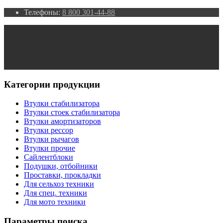
Телефоны:
8 800 301-44-88
Категории продукции
Втулки стабилизатора
Втулки стоек стабилизатора
Втулки амортизаторов
Втулки рессор
Втулки рычагов
Втулки прочие
Сайлентблоки
Подушки, отбойники
Проставки, прокладки
Для сельхоз техники
Для спец. техники
Для мото техники
Параметры поиска