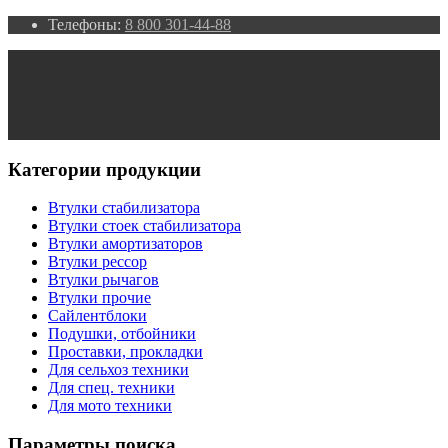
Телефоны:
8 800 301-44-88
Категории продукции
Втулки стабилизатора
Втулки стоек стабилизатора
Втулки амортизаторов
Втулки рессор
Втулки рычагов
Втулки прочие
Сайлентблоки
Подушки, отбойники
Проставки, прокладки
Для сельхоз техники
Для спец. техники
Для мото техники
Параметры поиска