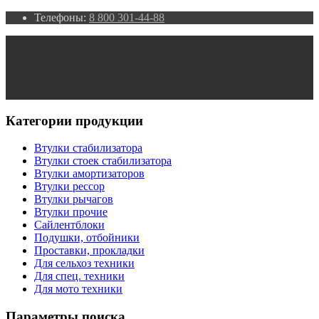
Телефоны:
8 800 301-44-88
Категории продукции
Втулки стабилизатора
Втулки стоек стабилизатора
Втулки амортизаторов
Втулки рессор
Втулки рычагов
Втулки прочие
Сайлентблоки
Подушки, отбойники
Проставки, прокладки
Для сельхоз техники
Для спец. техники
Для мото техники
Параметры поиска