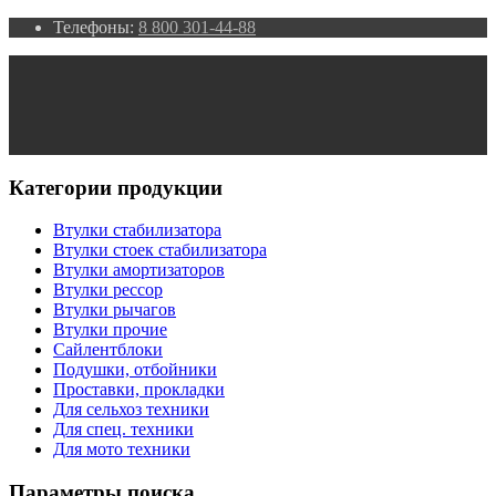
Телефоны:
8 800 301-44-88
Категории продукции
Втулки стабилизатора
Втулки стоек стабилизатора
Втулки амортизаторов
Втулки рессор
Втулки рычагов
Втулки прочие
Сайлентблоки
Подушки, отбойники
Проставки, прокладки
Для сельхоз техники
Для спец. техники
Для мото техники
Параметры поиска