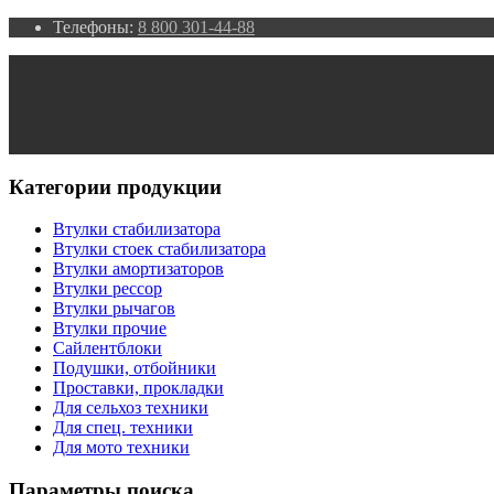
Телефоны:
8 800 301-44-88
Категории продукции
Втулки стабилизатора
Втулки стоек стабилизатора
Втулки амортизаторов
Втулки рессор
Втулки рычагов
Втулки прочие
Сайлентблоки
Подушки, отбойники
Проставки, прокладки
Для сельхоз техники
Для спец. техники
Для мото техники
Параметры поиска