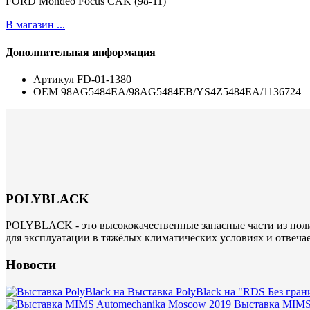
FORD Mondeo Focus CAK (98-11)
В магазин ...
Дополнительная информация
Артикул
FD-01-1380
ОЕМ
98AG5484EA/98AG5484EB/YS4Z5484EA/1136724
POLYBLACK
POLYBLACK - это высококачественные запасные части из поли
для эксплуатации в тяжёлых климатических условиях и отвеча
Новости
Выставка PolyBlack на "RDS Без гран
Выставка MIMS