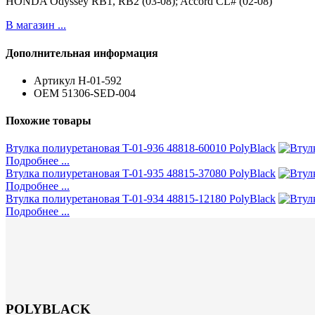
HONDA Odyssey RB1, RB2 (03-08); Accord CL# (02-08)
В магазин ...
Дополнительная информация
Артикул
H-01-592
ОЕМ
51306-SED-004
Похожие товары
Втулка полиуретановая T-01-936 48818-60010 PolyBlack
Подробнее ...
Втулка полиуретановая T-01-935 48815-37080 PolyBlack
Подробнее ...
Втулка полиуретановая T-01-934 48815-12180 PolyBlack
Подробнее ...
POLYBLACK