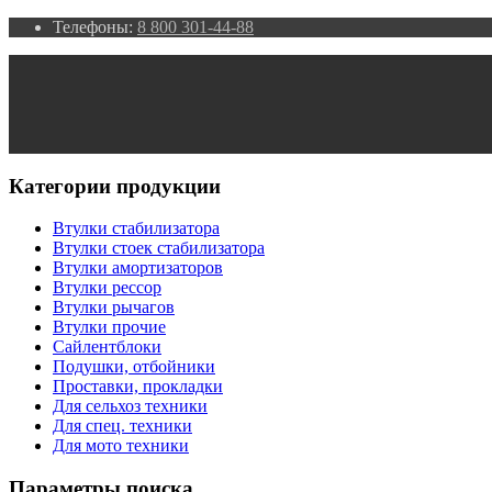
Телефоны:
8 800 301-44-88
Категории продукции
Втулки стабилизатора
Втулки стоек стабилизатора
Втулки амортизаторов
Втулки рессор
Втулки рычагов
Втулки прочие
Сайлентблоки
Подушки, отбойники
Проставки, прокладки
Для сельхоз техники
Для спец. техники
Для мото техники
Параметры поиска