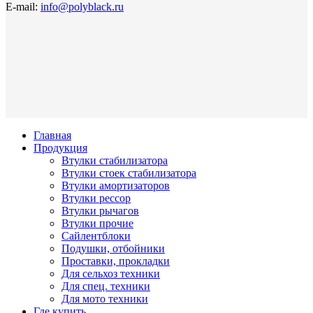
E-mail:
info@polyblack.ru
Главная
Продукция
Втулки стабилизатора
Втулки стоек стабилизатора
Втулки амортизаторов
Втулки рессор
Втулки рычагов
Втулки прочие
Сайлентблоки
Подушки, отбойники
Проставки, прокладки
Для сельхоз техники
Для спец. техники
Для мото техники
Где купить