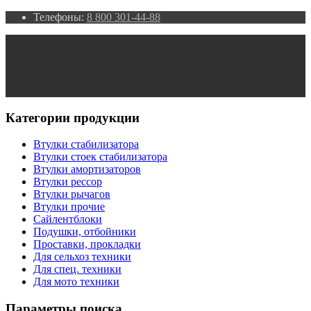
Телефоны:
8 800 301-44-88
Категории продукции
Втулки стабилизатора
Втулки стоек стабилизатора
Втулки амортизаторов
Втулки рессор
Втулки рычагов
Втулки прочие
Сайлентблоки
Подушки, отбойники
Проставки, прокладки
Для сельхоз техники
Для спец. техники
Для мото техники
Параметры поиска