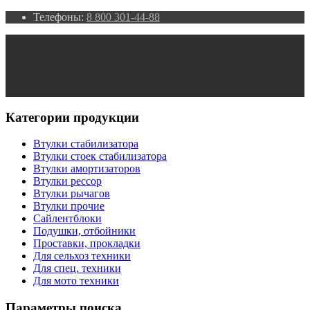
Телефоны:
8 800 301-44-88
Категории продукции
Втулки стабилизатора
Втулки стоек стабилизатора
Втулки амортизаторов
Втулки рессор
Втулки рычагов
Втулки прочие
Сайлентблоки
Подушки, отбойники
Проставки, прокладки
Для сельхоз техники
Для спец. техники
Для мото техники
Параметры поиска