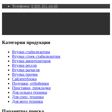
Телефоны:
8 800 301-44-88
Категории продукции
Втулки стабилизатора
Втулки стоек стабилизатора
Втулки амортизаторов
Втулки рессор
Втулки рычагов
Втулки прочие
Сайлентблоки
Подушки, отбойники
Проставки, прокладки
Для сельхоз техники
Для спец. техники
Для мото техники
Параметры поиска