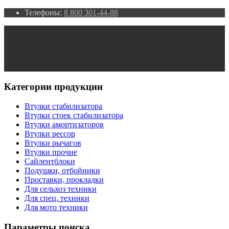
Телефоны:
8 800 301-44-88
Категории продукции
Втулки стабилизатора
Втулки стоек стабилизатора
Втулки амортизаторов
Втулки рессор
Втулки рычагов
Втулки прочие
Сайлентблоки
Подушки, отбойники
Проставки, прокладки
Для сельхоз техники
Для спец. техники
Для мото техники
Параметры поиска