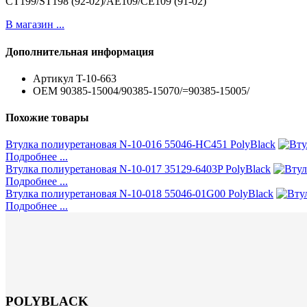
CT199/ST198 (92-02)/AE109/CE109 (91-02)
В магазин ...
Дополнительная информация
Артикул
T-10-663
ОЕМ
90385-15004/90385-15070/=90385-15005/
Похожие товары
Втулка полиуретановая N-10-016 55046-HC451 PolyBlack
Подробнее ...
Втулка полиуретановая N-10-017 35129-6403P PolyBlack
Подробнее ...
Втулка полиуретановая N-10-018 55046-01G00 PolyBlack
Подробнее ...
POLYBLACK