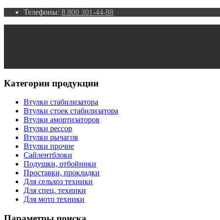
Телефоны:
8 800 301-44-88
Категории продукции
Втулки стабилизатора
Втулки стоек стабилизатора
Втулки амортизаторов
Втулки рессор
Втулки рычагов
Втулки прочие
Сайлентблоки
Подушки, отбойники
Проставки, прокладки
Для сельхоз техники
Для спец. техники
Для мото техники
Параметры поиска