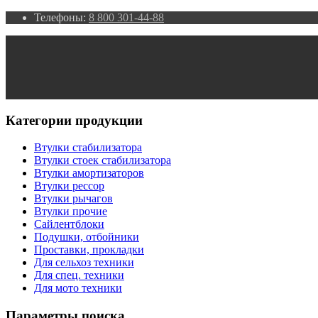
Телефоны:
8 800 301-44-88
Категории продукции
Втулки стабилизатора
Втулки стоек стабилизатора
Втулки амортизаторов
Втулки рессор
Втулки рычагов
Втулки прочие
Сайлентблоки
Подушки, отбойники
Проставки, прокладки
Для сельхоз техники
Для спец. техники
Для мото техники
Параметры поиска